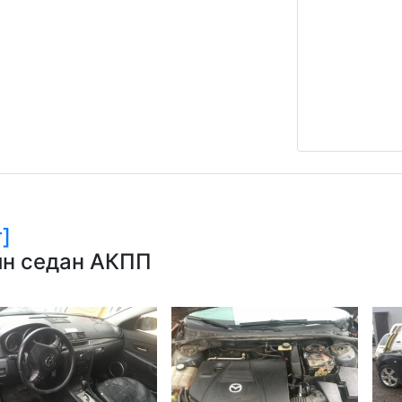
]
зин седан АКПП