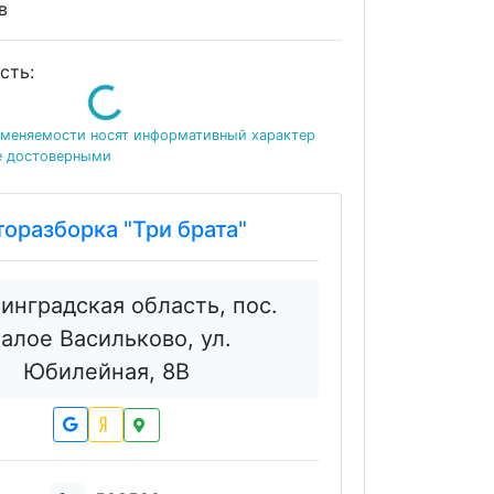
в
Loading...
сть:
именяемости носят информативный характер
е достоверными
торазборка "Три брата"
инградская область, пос.
алое Васильково, ул.
Юбилейная, 8В