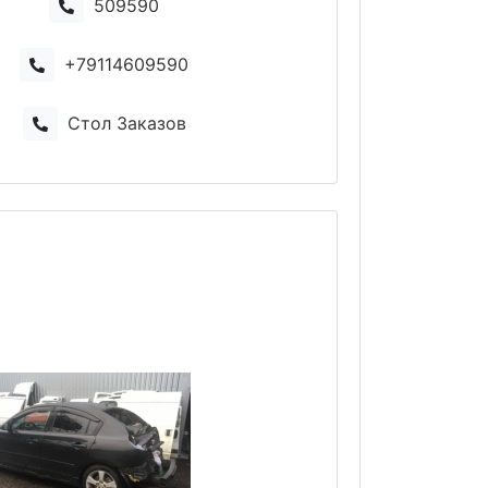
509590
+79114609590
Стол Заказов