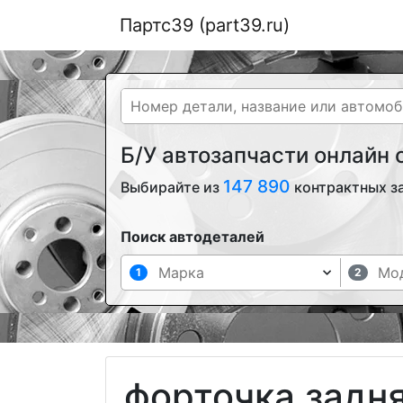
Партс39 (part39.ru)
Б/У автозапчасти онлайн
147 890
Выбирайте из
контрактных з
Поиск автодеталей
1
2
форточка задня