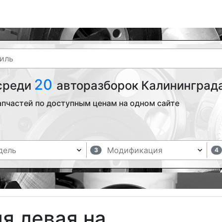
20
 среди
авторазборок Калининграда
апчастей по доступным ценам на одном сайте
3
4
я левая на