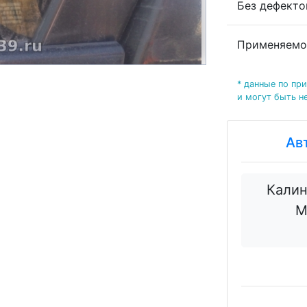
Без дефекто
Применяемо
* данные по пр
и могут быть н
Ав
Калин
М