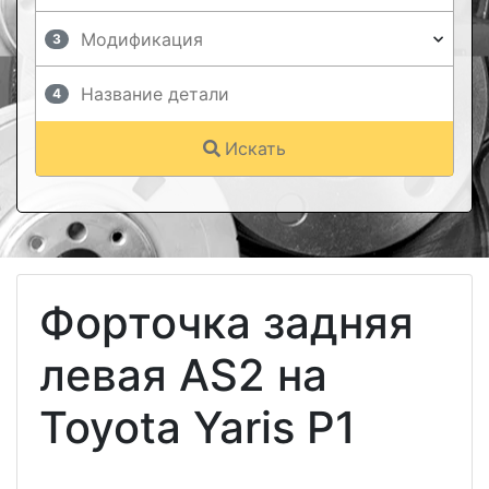
3
4
Искать
Форточка задняя
левая АS2 на
Toyota Yaris P1