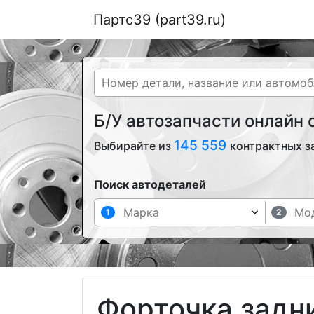
Партс39 (part39.ru)
Б/У автозапчасти онлайн
145 559
Выбирайте из
контрактных з
Поиск автодеталей
1
2
Форточка задн