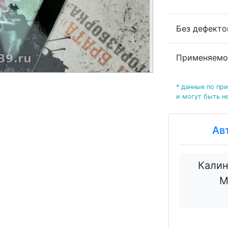
Без дефект
Применяемо
* данные по пр
и могут быть н
Ав
Калин
М