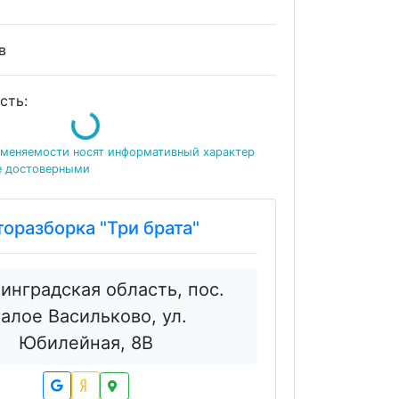
ов
сть:
Loading...
именяемости носят информативный характер
е достоверными
торазборка "Три брата"
инградская область, пос.
алое Васильково, ул.
Юбилейная, 8В