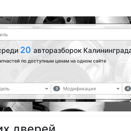
20
 среди
авторазборок Калининграда
апчастей по доступным ценам на одном сайте
3
4
их дверей