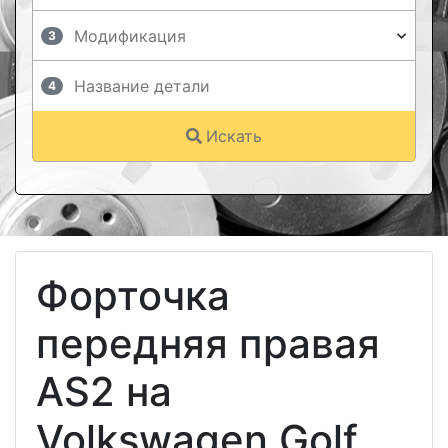
3
4
Искать
Форточка
передняя правая
AS2 на
Volkswagen Golf