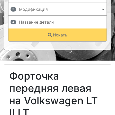
3
4
Искать
Форточка
передняя левая
на Volkswagen LT
II LT