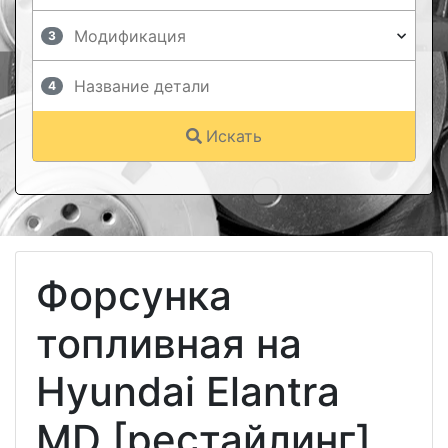
3
4
Искать
Форсунка
топливная на
Hyundai Elantra
MD [рестайлинг]