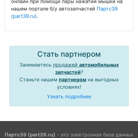
онлайн при помощи пары нажатий мышки на
нашем портале б/у автозапчастей
Партс39
(part39.ru)
.
Стать партнером
Занимаетесь
продажей
автомобильных
запчастей
?
Станьте нашим
партнером
на выгодных
условиях!
Узнать подробнее
Партс39 (part39.ru)
- это электронная база данных