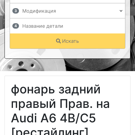
3
4
Искать
фонарь задний
правый Прав. на
Audi A6 4B/C5
[рестайлинг]