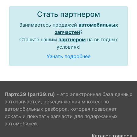
Стать партнером
Занимаетесь
продажей
автомобильных
запчастей
?
Станьте нашим
партнером
на выгодных
условиях!
Узнать подробнее
Партс39 (part39.ru)
- это электронная база данных
автозапчастей, объединяющая множество
автомобильных разборок, которая позволяет
искать и покупать запчасти для подержанных
автомобилей.
Каталог товаров