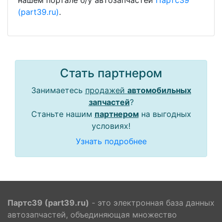
нашем портале б/у автозапчастей
Партс39
(part39.ru)
.
Стать партнером
Занимаетесь
продажей
автомобильных
запчастей
?
Станьте нашим
партнером
на выгодных
условиях!
Узнать подробнее
Партс39 (part39.ru)
- это электронная база данных
автозапчастей, объединяющая множество