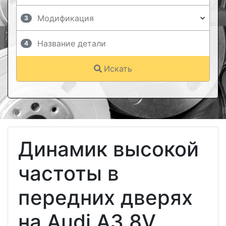
3
4
Искать
Динамик высокой
частоты в
передних дверях
на Audi A3 8V