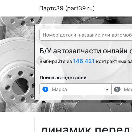
Партс39 (part39.ru)
Б/У автозапчасти онлайн
146 421
Выбирайте из
контрактных з
Поиск автодеталей
1
2
динамик перед