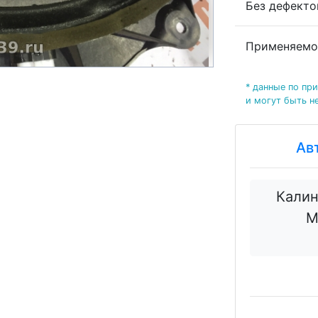
Без дефект
Применяемо
* данные по пр
и могут быть н
Ав
Калин
М