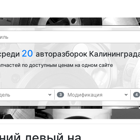
20
 среди
авторазборок Калининграда
апчастей по доступным ценам на одном сайте
3
4
ний левый на