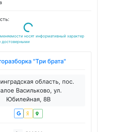
ов
Loading...
сть:
именяемости носят информативный характер
е достоверными
торазборка "Три брата"
инградская область, пос.
алое Васильково, ул.
Юбилейная, 8В