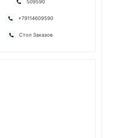
509590
+79114609590
Стол Заказов