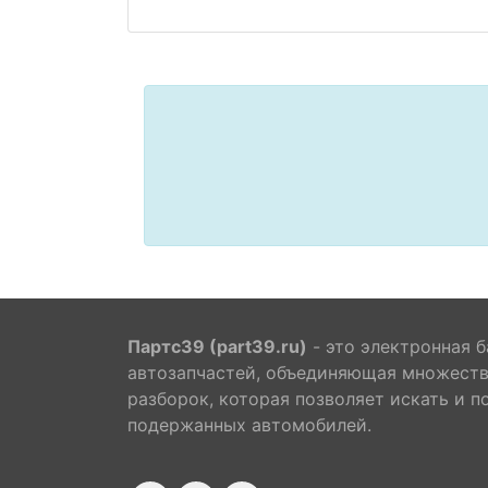
Партс39 (part39.ru)
- это электронная б
автозапчастей, объединяющая множест
разборок, которая позволяет искать и п
подержанных автомобилей.