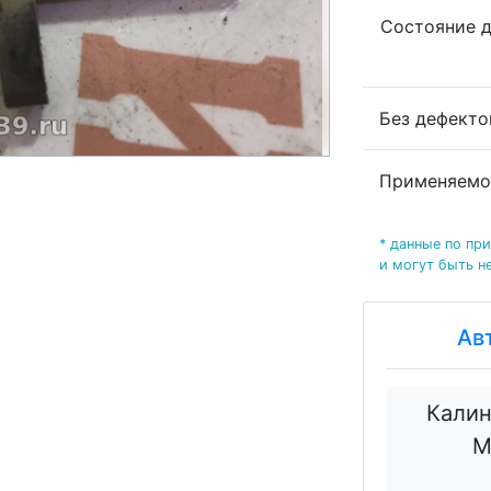
Состояние 
Без дефект
Применяемо
* данные по пр
и могут быть н
Ав
Калин
М