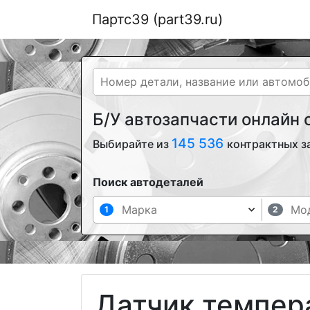
Партс39 (part39.ru)
Б/У автозапчасти онлайн
145 536
Выбирайте из
контрактных з
Поиск автодеталей
1
2
Датчик темпер