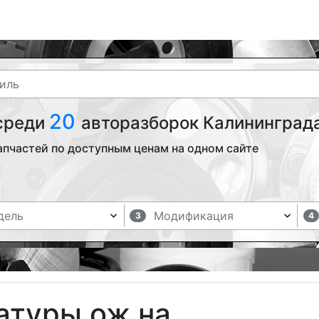
20
 среди
авторазборок Калининграда
апчастей по доступным ценам на одном сайте
3
4
атуры ож на