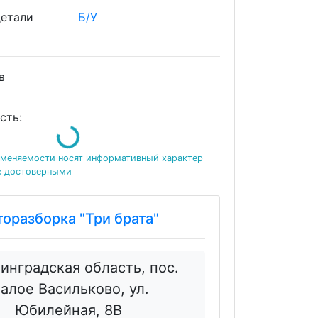
детали
Б/У
ов
сть:
Loading...
именяемости носят информативный характер
е достоверными
торазборка "Три брата"
инградская область, пос.
алое Васильково, ул.
Юбилейная, 8В