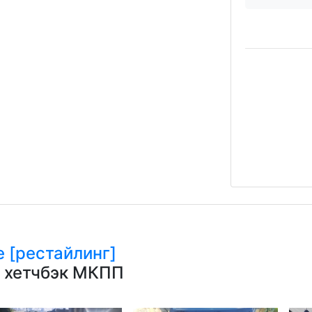
е [рестайлинг]
н хетчбэк МКПП