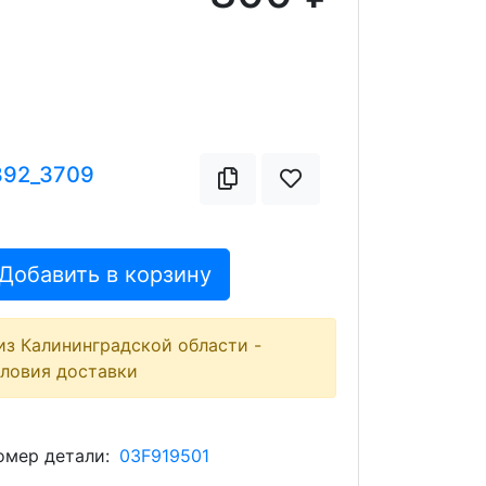
392_3709
Добавить в корзину
из Калининградской области -
словия доставки
мер детали:
03F919501