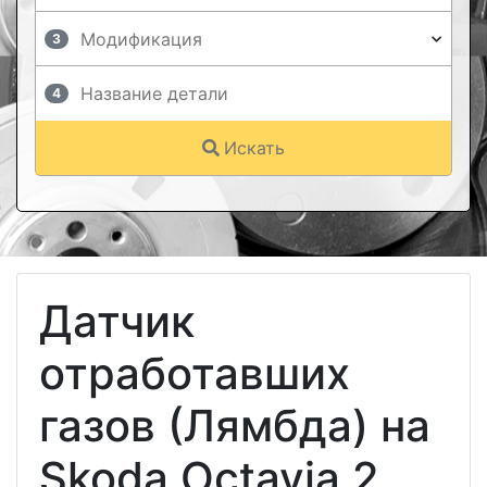
3
4
Искать
Датчик
отработавших
газов (Лямбда) на
Skoda Octavia 2