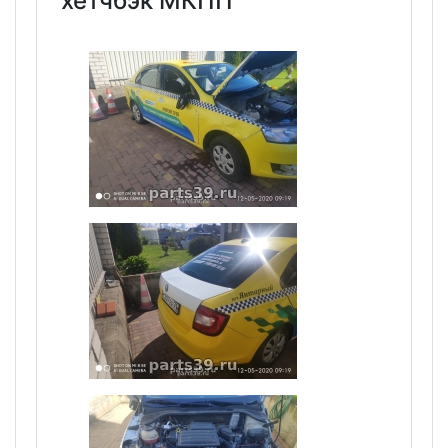
хетчбэк МКПП