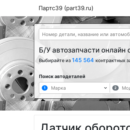
Партс39 (part39.ru)
Б/У автозапчасти онлайн
145 564
Выбирайте из
контрактных з
Поиск автодеталей
1
2
Датчик оборот