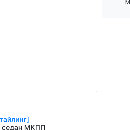
М
тайлинг]
ин седан МКПП