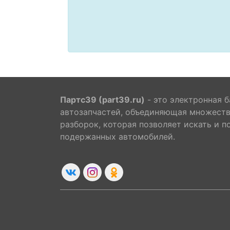
Партс39 (part39.ru)
- это электронная б
автозапчастей, объединяющая множест
разборок, которая позволяет искать и п
подержанных автомобилей.