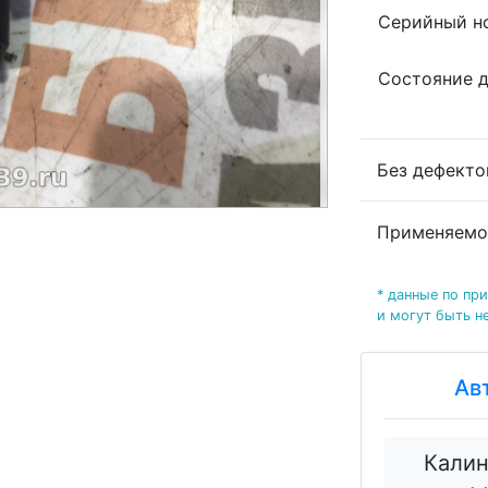
Серийный но
Состояние 
Без дефект
Применяемо
* данные по пр
и могут быть н
Ав
Калин