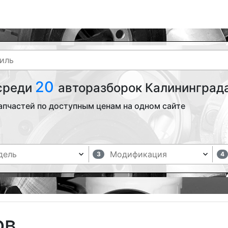
20
 среди
авторазборок Калининграда
апчастей по доступным ценам на одном сайте
3
4
ов