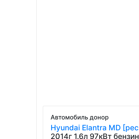
Автомобиль донор
Hyundai
Elantra
MD [рес
2014г 1.6л 97кВт бенз