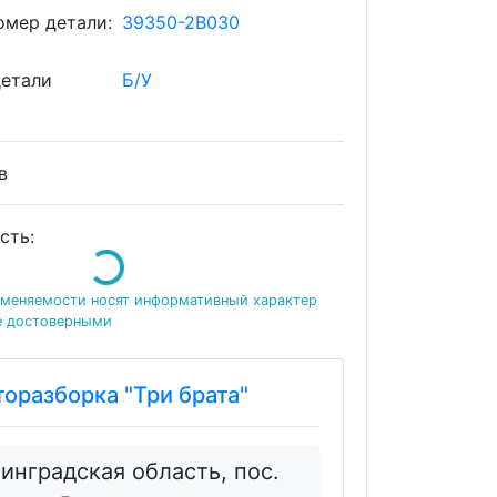
мер детали:
39350-2B030
детали
Б/У
ов
сть:
Loading...
именяемости носят информативный характер
е достоверными
торазборка "Три брата"
инградская область, пос.