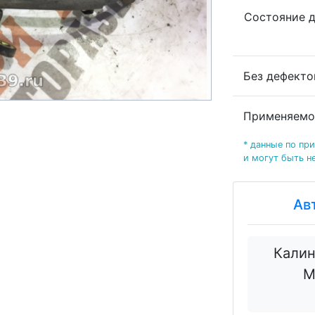
Состояние 
Без дефект
Применяемо
* данные по пр
и могут быть н
Ав
Калин
М