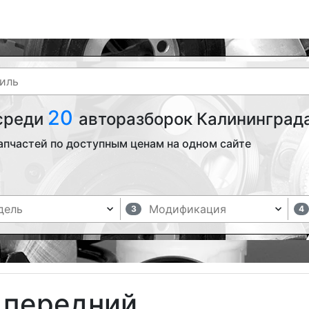
20
 среди
авторазборок Калининграда
апчастей по доступным ценам на одном сайте
3
4
 передний