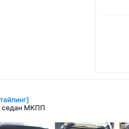
тайлинг]
ин седан МКПП