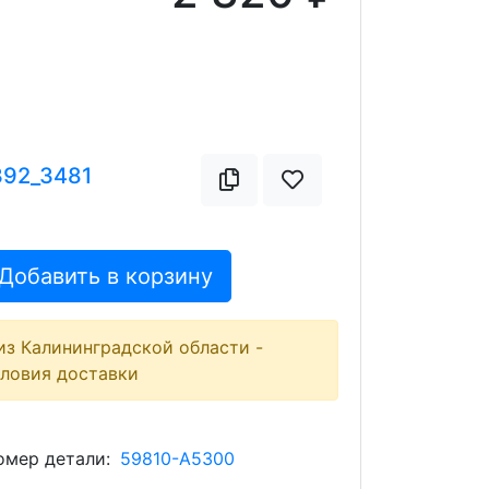
392_3481
Добавить в корзину
из Калининградской области -
словия доставки
мер детали:
59810-A5300