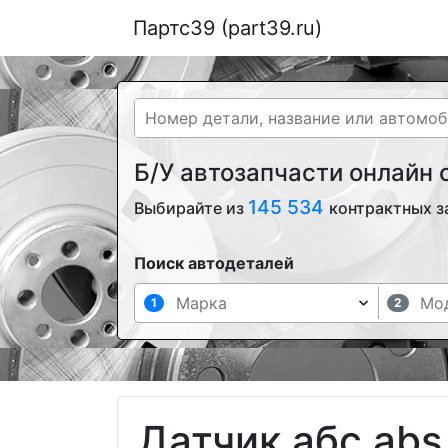
Партс39 (part39.ru)
Б/У автозапчасти онлайн
145 534
Выбирайте из
контрактных з
Поиск автодеталей
1
2
Датчик абс abs