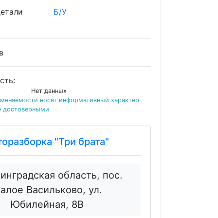
детали
Б/У
ов
сть:
Нет данных
именяемости носят информативный характер
е достоверными
торазборка "Три брата"
инградская область, пос.
алое Васильково, ул.
Юбилейная, 8В