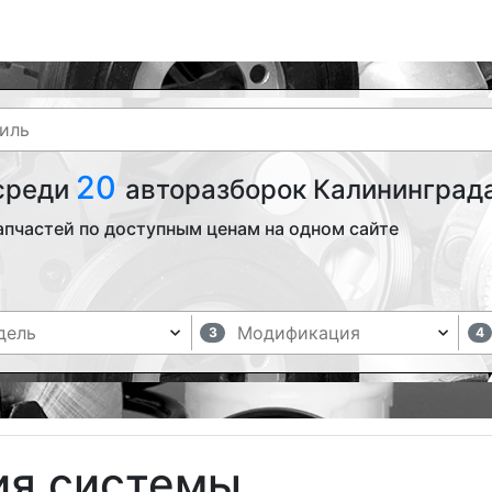
20
 среди
авторазборок Калининграда
апчастей по доступным ценам на одном сайте
3
4
ия системы