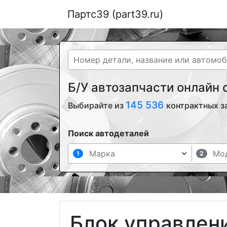
Партс39 (part39.ru)
Б/У автозапчасти онлайн
145 536
Выбирайте из
контрактных з
Поиск автодеталей
1
2
Блок управлен