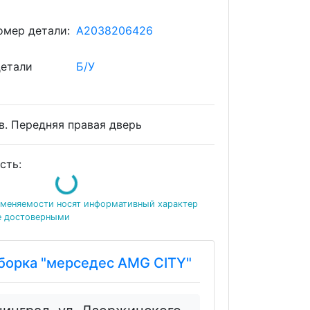
мер детали:
A2038206426
детали
Б/У
в. Передняя правая дверь
сть:
Loading...
именяемости носят информативный характер
е достоверными
борка "мерседес AMG CITY"