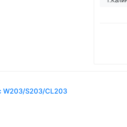
г.Кали
с
W203/S203/CL203