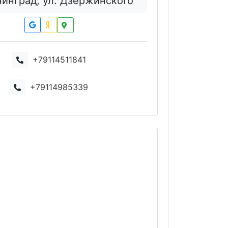
нинград, ул. Дзержинского
+79114511841
+79114985339