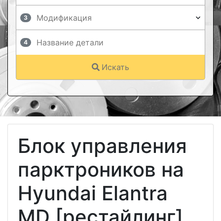
3
4
Искать
Блок управления
парктроников на
Hyundai Elantra
MD [рестайлинг]