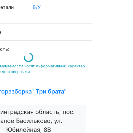
детали
Б/У
ов
сть:
Loading...
именяемости носят информативный характер
е достоверными
торазборка "Три брата"
инградская область, пос.
алое Васильково, ул.
Юбилейная, 8В