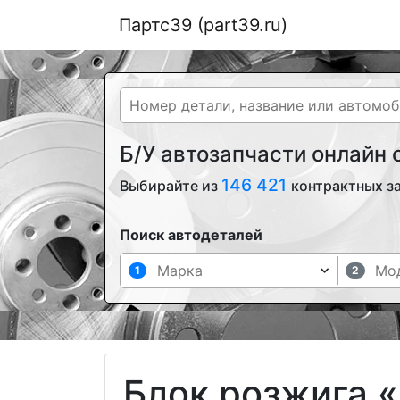
Партс39 (part39.ru)
Б/У автозапчасти онлайн
146 421
Выбирайте из
контрактных з
Поиск автодеталей
1
2
Блок розжига «