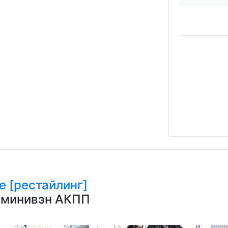
е [рестайлинг]
н минивэн АКПП