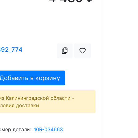
392_774
Добавить в корзину
из Калининградской области -
словия доставки
мер детали:
10R-034663