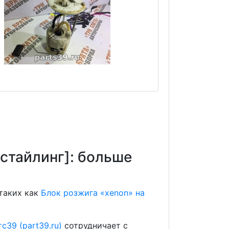
естайлинг]: больше
 таких как
Блок розжига «хenon» на
с39 (part39.ru)
сотрудничает с