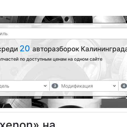
20
 среди
авторазборок Калининграда
апчастей по доступным ценам на одном сайте
3
4
хenon» на