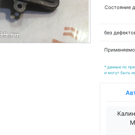
Состояние 
без дефект
Применяемо
* данные по пр
и могут быть н
Ав
Калин
М