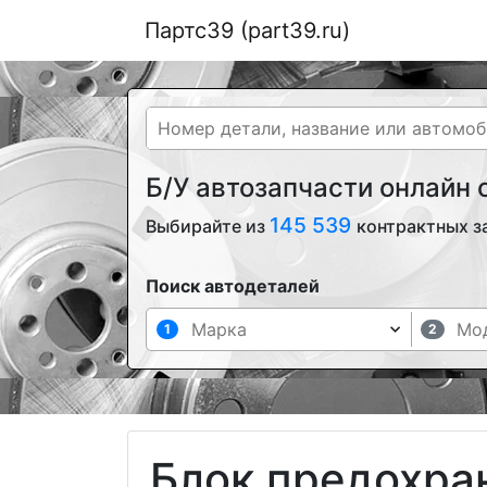
Партс39 (part39.ru)
Б/У автозапчасти онлайн
145 539
Выбирайте из
контрактных з
Поиск автодеталей
1
2
Блок предохра