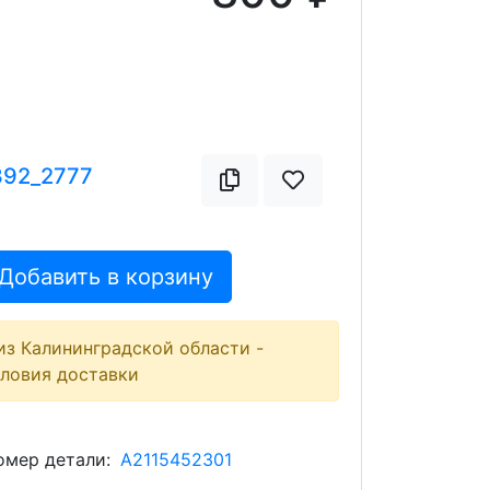
392_2777
Добавить в корзину
из Калининградской области -
словия доставки
мер детали:
A2115452301