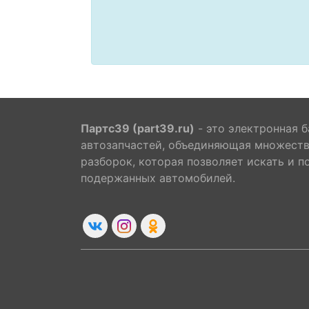
Партс39 (part39.ru)
- это электронная б
автозапчастей, объединяющая множест
разборок, которая позволяет искать и п
подержанных автомобилей.