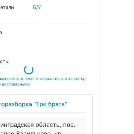
детали
Б/У
ов
сть:
Loading...
именяемости носят информативный характер
е достоверными
торазборка "Три брата"
инградская область, пос.
алое Васильково, ул.