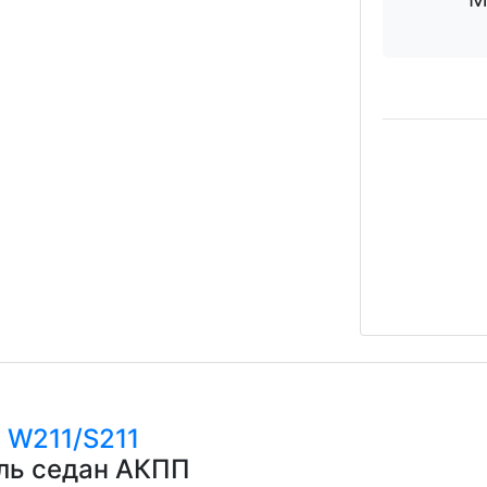
с
W211/S211
ель седан АКПП