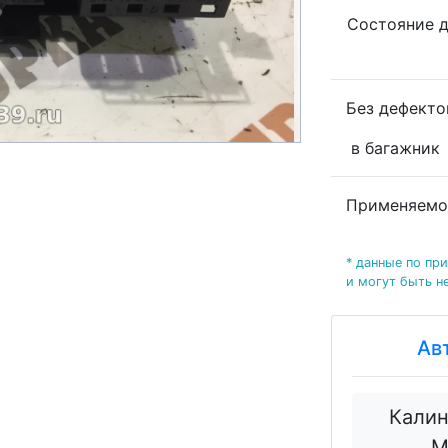
Состояние 
Без дефект
в багажник
Применяемо
* данные по пр
и могут быть н
Ав
Калин
М