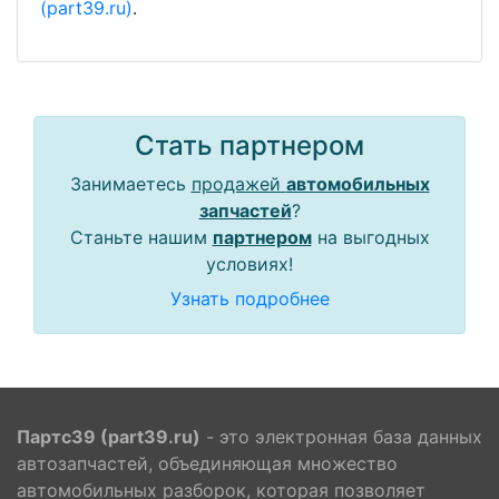
(part39.ru)
.
Стать партнером
Занимаетесь
продажей
автомобильных
запчастей
?
Станьте нашим
партнером
на выгодных
условиях!
Узнать подробнее
Партс39 (part39.ru)
- это электронная база данных
автозапчастей, объединяющая множество
автомобильных разборок, которая позволяет