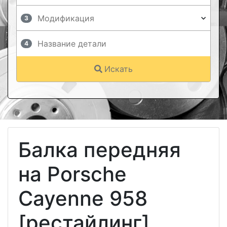
3
4
Искать
Балка передняя
на Porsche
Cayenne 958
[рестайлинг]