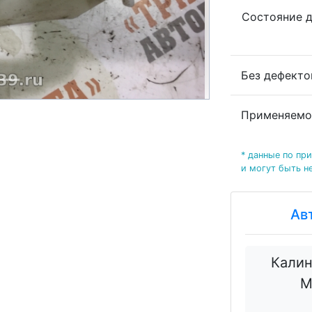
Состояние 
Без дефект
Применяемо
* данные по пр
и могут быть н
Ав
Калин
М