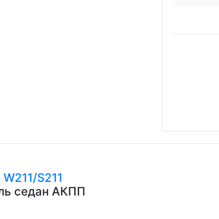
с
W211/S211
ель седан АКПП