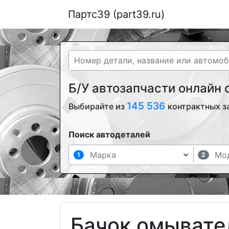
Партс39 (part39.ru)
Б/У автозапчасти онлайн
145 536
Выбирайте из
контрактных з
Поиск автодеталей
1
2
Бачок омывате