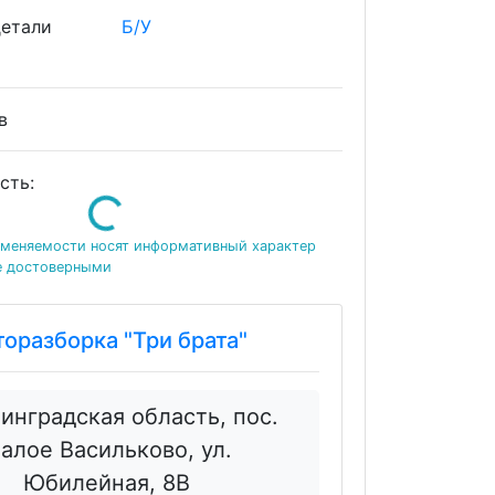
детали
Б/У
ов
сть:
Loading...
именяемости носят информативный характер
е достоверными
торазборка "Три брата"
инградская область, пос.
алое Васильково, ул.
Юбилейная, 8В