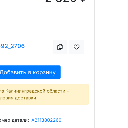
392_2706
Добавить в корзину
из Калининградской области -
словия доставки
мер детали:
A2118802260