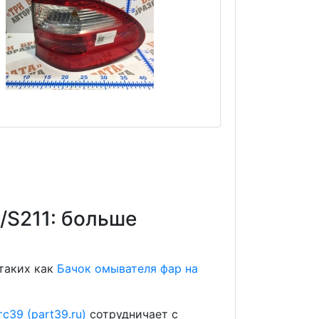
/S211: больше
 таких как
Бачок омывателя фар на
с39 (part39.ru)
сотрудничает с