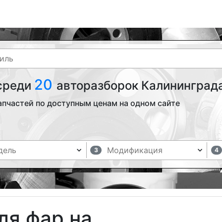
20
 среди
авторазборок Калининграда
апчастей по доступным ценам на одном сайте
3
4
ля фар на