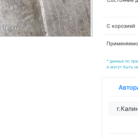
Состояние 
С корозией
Применяемо
* данные по пр
и могут быть н
Автор
г.Кали