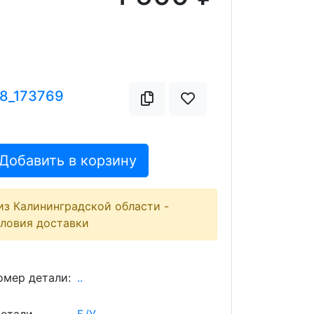
18_173769
Добавить в корзину
из Калининградской области -
словия доставки
мер детали:
..