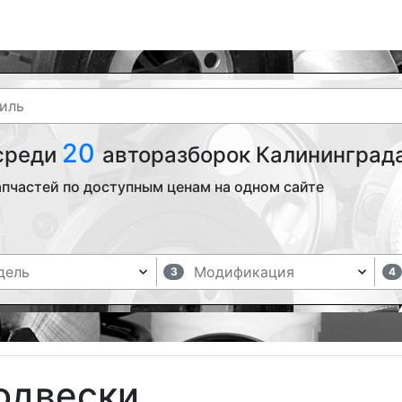
20
 среди
авторазборок Калининграда
апчастей по доступным ценам на одном сайте
3
4
одвески