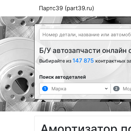
Партс39 (part39.ru)
Б/У автозапчасти онлайн
147 875
Выбирайте из
контрактных з
Поиск автодеталей
1
2
Амортизатор п