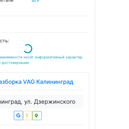
детали
Б/У
Loading...
сть:
именяемости носят информативный характер
е достоверными
азборка VAG Калининград
нинград, ул. Дзержинского