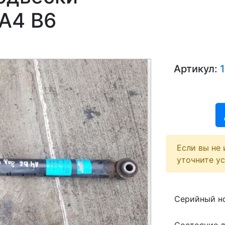
 A4 B6
Артикул:
Если вы не 
уточните у
Серийный но