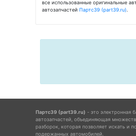
все использованные оригинальные ав
автозапчастей
Партс39 (part39.ru)
.
Партс39 (part39.ru)
- это электронная б
автозапчастей, объединяющая множест
разборок, которая позволяет искать и п
подержанных автомобилей.