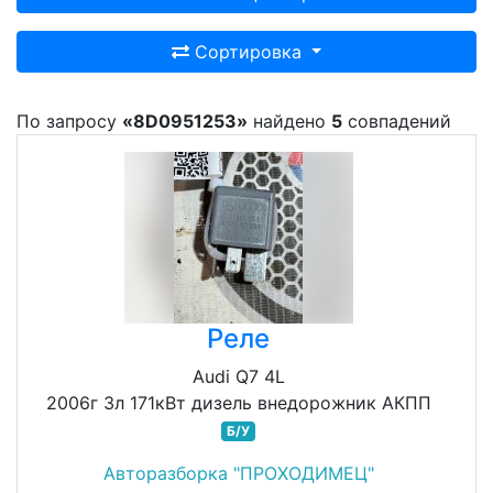
Сортировка
По запросу
«8D0951253»
найдено
5
совпадений
Реле
Audi Q7 4L
2006г 3л 171кВт дизель внедорожник АКПП
Б/У
Авторазборка "ПРОХОДИМЕЦ"