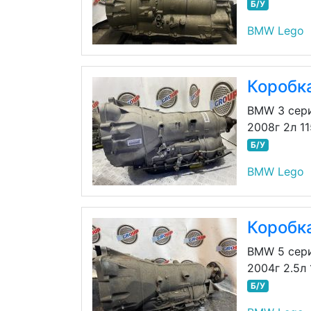
Б/У
BMW Lego
Коробк
BMW 3 сер
2008г 2л 1
Б/У
BMW Lego
Коробк
BMW 5 сер
2004г 2.5л
Б/У