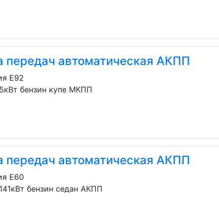
а передач автоматическая АКПП
ия E92
15кВт бензин купе МКПП
а передач автоматическая АКПП
ия E60
 141кВт бензин седан АКПП