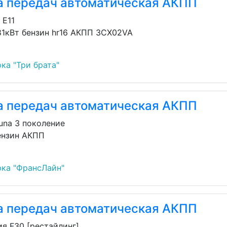
а передач автоматическая АКПП
 E11
 81кВт бензин hr16 АКПП 3CX02VA
ка "Три брата"
а передач автоматическая АКПП
guna 3 поколение
ензин АКПП
ка "ФрансЛайн"
а передач автоматическая АКПП
я F30 [рестайлинг]