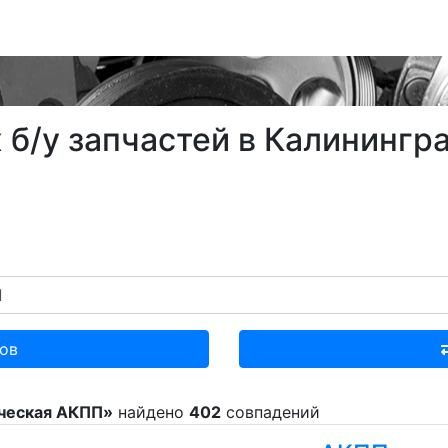
 б/у запчастей в Калинингр
ов
ическая АКПП»
найдено
402
совпадений