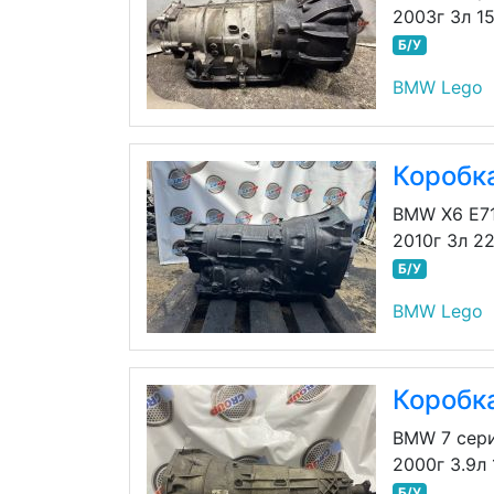
2003г 3л 1
Б/У
BMW Lego
Коробк
BMW X6 E7
2010г 3л 2
Б/У
BMW Lego
Коробк
BMW 7 сери
2000г 3.9л
Б/У