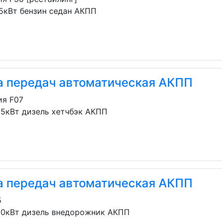
35кВт бензин седан АКПП
а передач автоматическая АКПП
ия F07
25кВт дизель хетчбэк АКПП
а передач автоматическая АКПП
5
80кВт дизель внедорожник АКПП