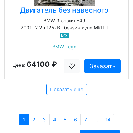
Двигатель без навесного
BMW 3 серия E46
2001г 2.2л 125кВт бензин купе МКПП
Б/У
BMW Lego
64100 ₽
Цена:
Заказать
Показать еще
1
2
3
4
5
6
7
...
14