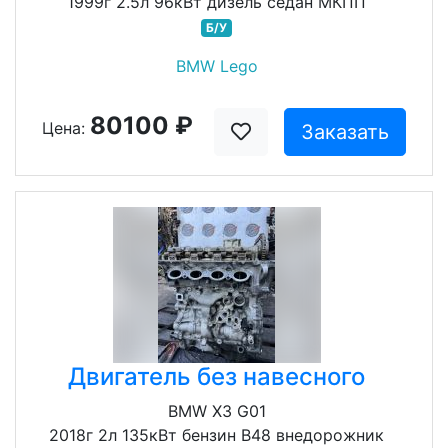
1999г 2.5л 96кВт дизель седан МКПП
Б/У
BMW Lego
80100 ₽
Цена:
Заказать
Двигатель без навесного
BMW X3 G01
2018г 2л 135кВт бензин B48 внедорожник