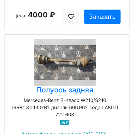
4000 ₽
Цена:
Заказать
Полуось задняя
Mercedes-Benz E-Класс W210/S210
1998г 3л 130кВт дизель 606.962 седан АКПП
722.608
Б/У
Авторазборка "мерседес AMG CITY"