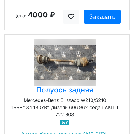
4000 ₽
Цена:
Заказать
Полуось задняя
Mercedes-Benz E-Класс W210/S210
1998г 3л 130кВт дизель 606.962 седан АКПП
722.608
Б/У
Авторазборка "мерседес AMG CITY"