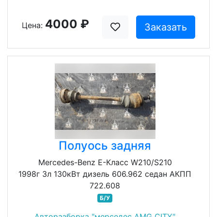
4000 ₽
Цена:
Заказать
Полуось задняя
Mercedes-Benz E-Класс W210/S210
1998г 3л 130кВт дизель 606.962 седан АКПП
722.608
Б/У
Авторазборка "мерседес AMG CITY"