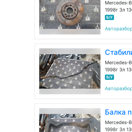
Mercedes-B
1998г 3л 1
Б/У
Авторазбор
Стабил
Mercedes-B
1998г 3л 1
Б/У
Авторазбор
Балка 
Mercedes-B
1998г 3л 1