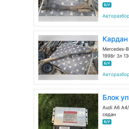
Б/У
Авторазбор
Кардан
Mercedes-B
1998г 3л 1
Б/У
Авторазбор
Блок у
Audi A6 A4
седан
Б/У