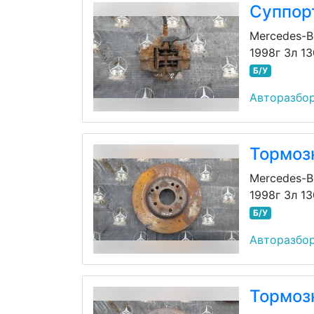
Суппор
Mercedes-B
1998г 3л 1
Б/У
Авторазбор
Тормоз
Mercedes-B
1998г 3л 1
Б/У
Авторазбор
Тормоз