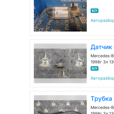
Б/У
Авторазбор
Датчик
Mercedes-B
1998г 3л 1
Б/У
Авторазбор
Трубка 
Mercedes-B
1998г 3л 1