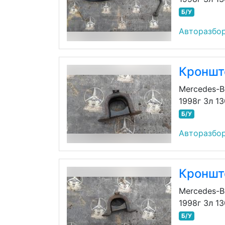
Б/У
Авторазбор
Кроншт
Mercedes-B
1998г 3л 1
Б/У
Авторазбор
Кроншт
Mercedes-B
1998г 3л 1
Б/У