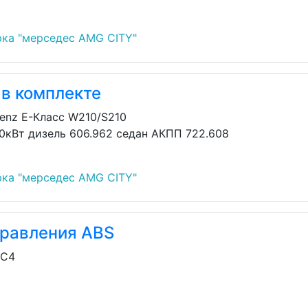
ка "мерседес AMG CITY"
 в комплекте
enz E-Класс W210/S210
30кВт дизель 606.962 седан АКПП 722.608
ка "мерседес AMG CITY"
правления ABS
/C4