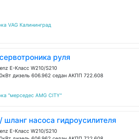
ка VAG Калининград
 сервотроника руля
enz E-Класс W210/S210
30кВт дизель 606.962 седан АКПП 722.608
ка "мерседес AMG CITY"
/ шланг насоса гидроусилителя
enz E-Класс W210/S210
30кВт дизель 606.962 седан АКПП 722.608