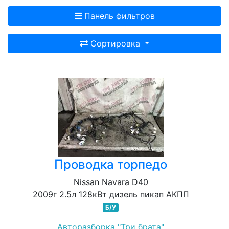
Панель фильтров
Сортировка
Проводка торпедо
Nissan Navara D40
2009г 2.5л 128кВт дизель пикап АКПП
Б/У
Авторазборка "Три брата"