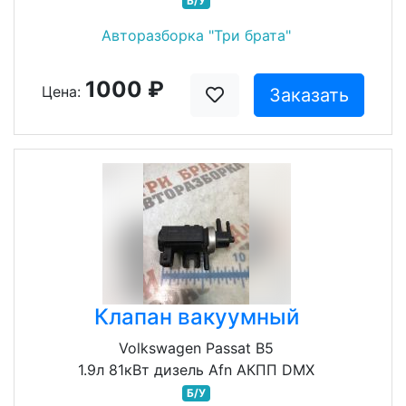
Б/У
Авторазборка "Три брата"
1000 ₽
Цена:
Заказать
Клапан вакуумный
Volkswagen Passat B5
1.9л 81кВт дизель Afn АКПП DMX
Б/У