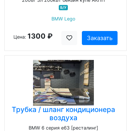
2008г 3л 200кВт бензин купе АКПП
Б/У
BMW Lego
1300 ₽
Цена:
Заказать
Трубка / шланг кондиционера
воздуха
BMW 6 серия e63 [ресталинг]