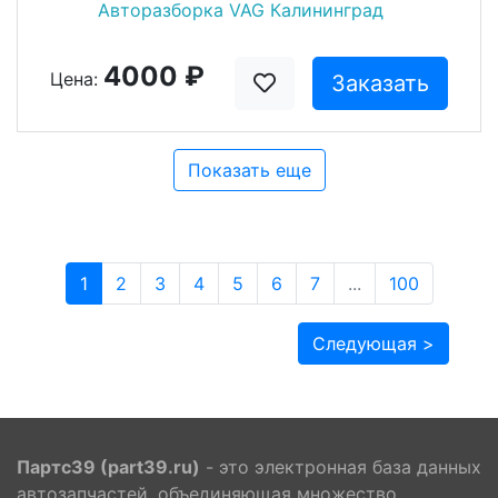
Авторазборка VAG Калининград
4000 ₽
Цена:
Заказать
Показать еще
1
2
3
4
5
6
7
...
100
Следующая >
Партс39 (part39.ru)
- это электронная база данных
автозапчастей, объединяющая множество