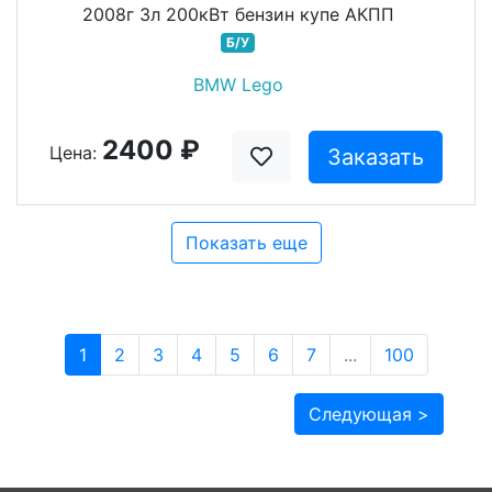
2008г 3л 200кВт бензин купе АКПП
Б/У
BMW Lego
2400 ₽
Цена:
Заказать
Показать еще
1
2
3
4
5
6
7
...
100
Следующая >