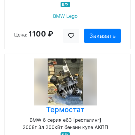
Б/У
BMW Lego
1100 ₽
Цена:
Заказать
Термостат
BMW 6 серия e63 [ресталинг]
2008г 3л 200кВт бензин купе АКПП
Б/У