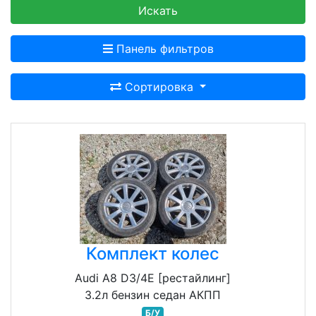
Искать
Панель фильтров
Сортировка
Комплект колес
Audi A8 D3/4E [рестайлинг]
3.2л бензин седан АКПП
Б/У