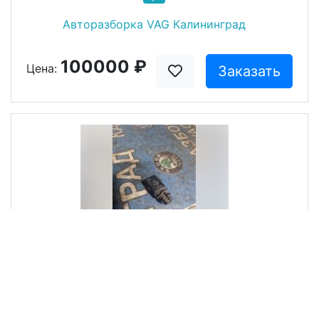
Авторазборка VAG Калининград
100000 ₽
Цена:
Заказать
Датчик наружной
температуры
Audi A6 4B/C5
1.8л бензин седан АКПП