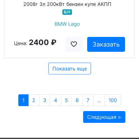
2008г 3л 200кВт бензин купе АКПП
Б/У
BMW Lego
2400 ₽
Цена:
Заказать
Показать еще
1
2
3
4
5
6
7
...
100
Следующая >