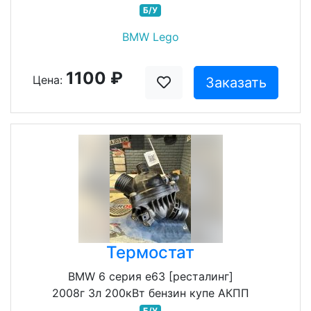
Б/У
BMW Lego
1100 ₽
Цена:
Заказать
Термостат
BMW 6 серия e63 [ресталинг]
2008г 3л 200кВт бензин купе АКПП
Б/У