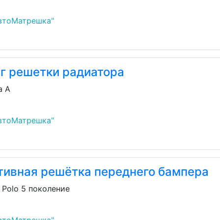
втоМатрешка"
г решетки радиатора
a A
втоМатрешка"
тивная решётка переднего бампера
 Polo 5 поколение