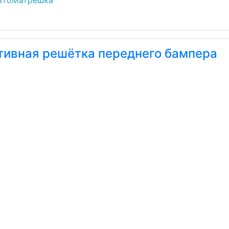
втоМатрешка"
тивная решётка переднего бампера
втоМатрешка"
тивная решётка переднего бампера
enz E-Класс W210/S210
втоМатрешка"