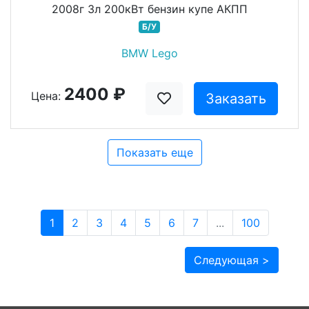
2008г 3л 200кВт бензин купе АКПП
Б/У
BMW Lego
2400 ₽
Цена:
Заказать
Показать еще
1
2
3
4
5
6
7
...
100
Следующая >