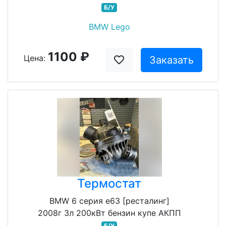
Б/У
BMW Lego
1100 ₽
Цена:
Заказать
Термостат
BMW 6 серия e63 [ресталинг]
2008г 3л 200кВт бензин купе АКПП
Б/У