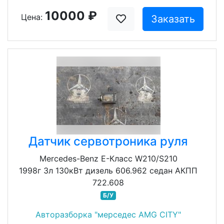
10000 ₽
Цена:
Заказать
Датчик сервотроника руля
Mercedes-Benz E-Класс W210/S210
1998г 3л 130кВт дизель 606.962 седан АКПП
722.608
Б/У
Авторазборка "мерседес AMG CITY"