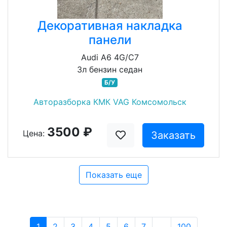
Декоративная накладка
панели
Audi A6 4G/C7
3л бензин седан
Б/У
Авторазборка КМК VAG Комсомольск
3500 ₽
Цена:
Заказать
Показать еще
1
2
3
4
5
6
7
...
100