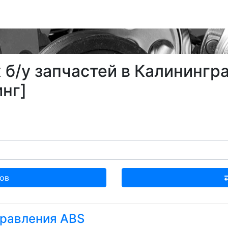
б/у запчастей в Калинингра
нг]
ов
правления ABS