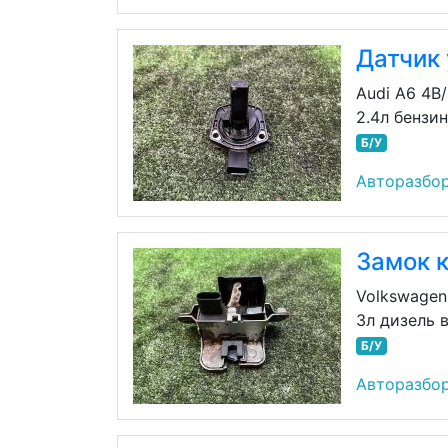
Датчик
Audi A6 4B
2.4л бензи
Б/У
Авторазбо
Замок 
Volkswagen
3л дизель 
Б/У
Авторазбо