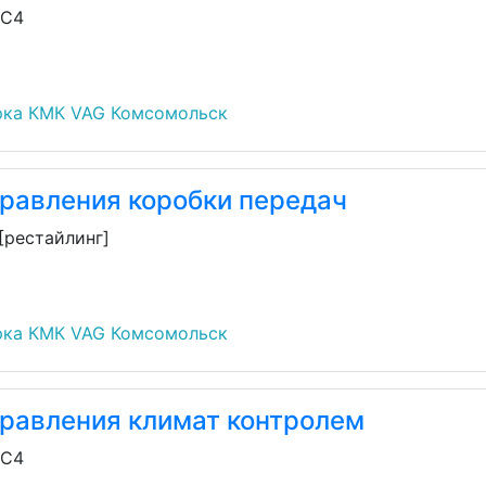
/C4
рка КМК VAG Комсомольск
правления коробки передач
 [рестайлинг]
рка КМК VAG Комсомольск
правления климат контролем
/C4