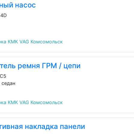
ный насос
/4D
рка КМК VAG Комсомольск
тель ремня ГРМ / цепи
/C5
н седан
рка КМК VAG Комсомольск
тивная накладка панели