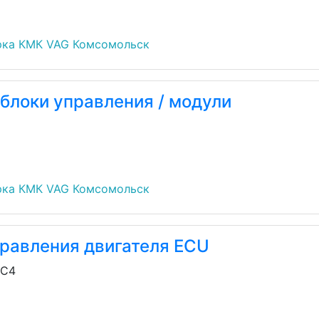
рка КМК VAG Комсомольск
блоки управления / модули
рка КМК VAG Комсомольск
правления двигателя ECU
/C4