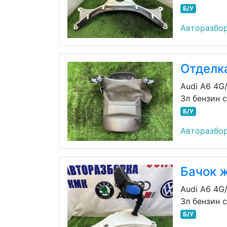
Б/У
Авторазбо
Отделк
Audi A6 4G
3л бензин 
Б/У
Авторазбо
Бачок 
Audi A6 4G
3л бензин 
Б/У