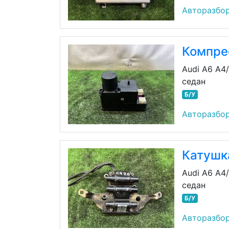
Авторазбо
Компре
Audi A6 A4
седан
Б/У
Авторазбо
Катушк
Audi A6 A4
седан
Б/У
Авторазбо