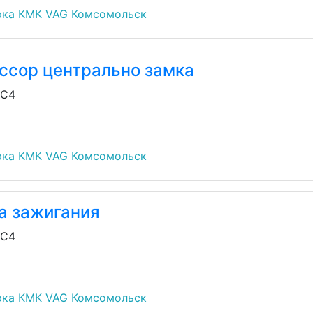
рка КМК VAG Комсомольск
ссор центрально замка
/C4
рка КМК VAG Комсомольск
а зажигания
/C4
рка КМК VAG Комсомольск