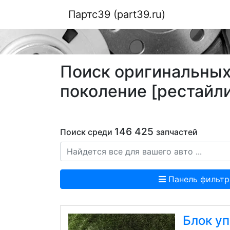
Партс39 (part39.ru)
Поиск оригинальных 
поколение [рестайли
146 425
Поиск среди
запчастей
Панель фильтр
Блок у