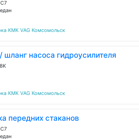
/C7
седан
рка КМК VAG Комсомольск
/ шланг насоса гидроусилителя
/8K
рка КМК VAG Комсомольск
ка передних стаканов
/C7
седан