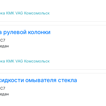
рка КМК VAG Комсомольск
а рулевой колонки
/C7
седан
рка КМК VAG Комсомольск
жидкости омывателя стекла
/C7
седан