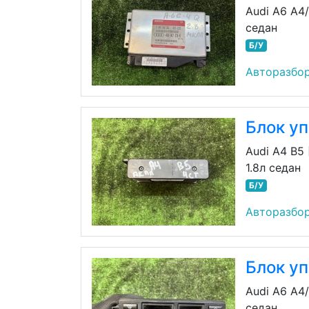
Audi A6 A4
седан
Б/У
Авторазбо
Блок у
Audi A4 B5
1.8л седан
Б/У
Авторазбо
Блок у
Audi A6 A4
седан