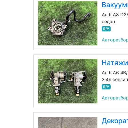
Вакуум
Audi A8 D2
седан
Б/У
Авторазбо
Натяжи
Audi A6 4B
2.4л бензи
Б/У
Авторазбо
Декора