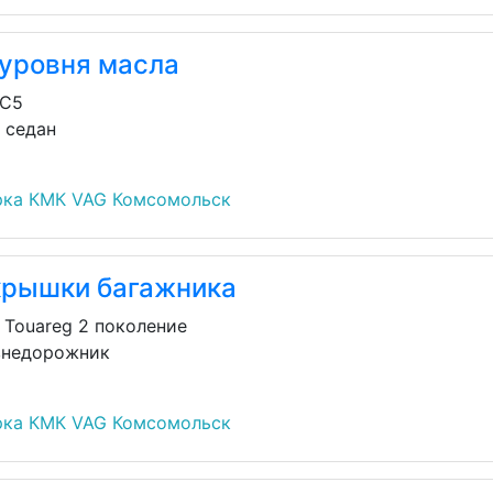
 уровня масла
/C5
н седан
рка КМК VAG Комсомольск
крышки багажника
 Touareg 2 поколение
внедорожник
рка КМК VAG Комсомольск