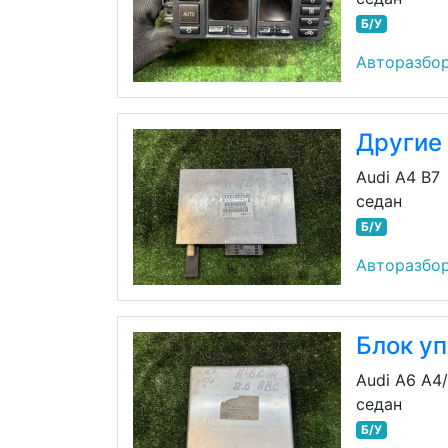
Б/У
Авторазбо
Другие 
Audi A4 B7
седан
Б/У
Авторазбо
Блок у
Audi A6 A4
седан
Б/У