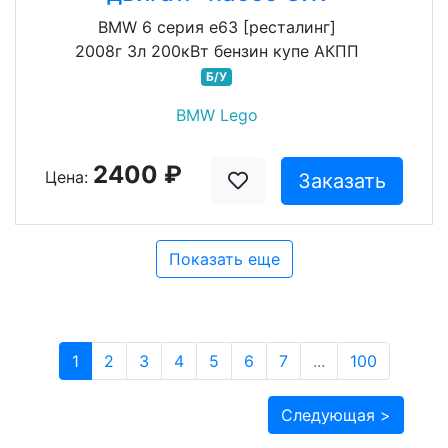
BMW 6 серия e63 [ресталинг]
2008г 3л 200кВт бензин купе АКПП
Б/У
BMW Lego
2400 ₽
Цена:
Заказать
Показать еще
1
2
3
4
5
6
7
...
100
Следующая >