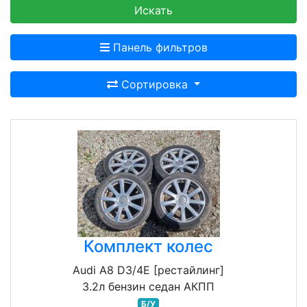
Искать
Панель фильтров
Сортировка
Комплект колес
Audi A8 D3/4E [рестайлинг]
3.2л бензин седан АКПП
Б/У