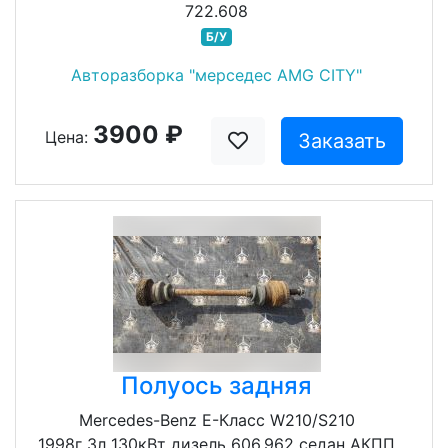
722.608
Б/У
Авторазборка "мерседес AMG CITY"
3900 ₽
Цена:
Заказать
Полуось задняя
Mercedes-Benz E-Класс W210/S210
1998г 3л 130кВт дизель 606.962 седан АКПП