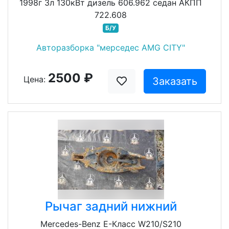
1998г 3л 130кВт дизель 606.962 седан АКПП
722.608
Б/У
Авторазборка "мерседес AMG CITY"
2500 ₽
Цена:
Заказать
Рычаг задний нижний
Mercedes-Benz E-Класс W210/S210