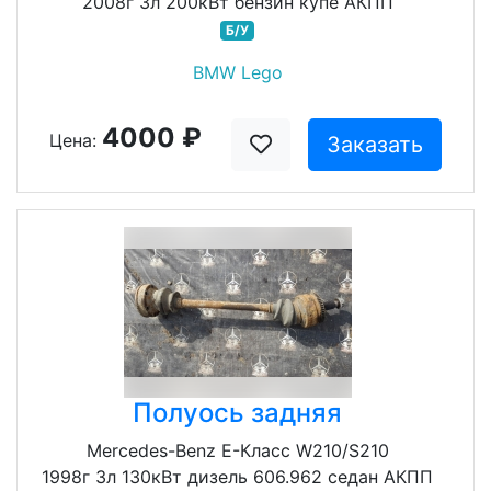
2008г 3л 200кВт бензин купе АКПП
Б/У
BMW Lego
4000 ₽
Цена:
Заказать
Полуось задняя
Mercedes-Benz E-Класс W210/S210
1998г 3л 130кВт дизель 606.962 седан АКПП