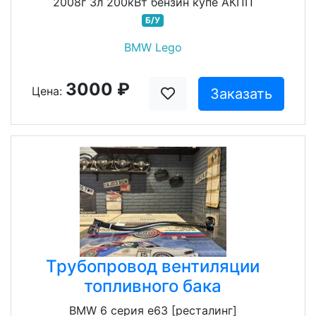
2008г 3л 200кВт бензин купе АКПП
Б/У
BMW Lego
3000 ₽
Цена:
Заказать
Трубопровод вентиляции
топливного бака
BMW 6 серия e63 [ресталинг]