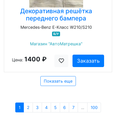
Декоративная решётка
переднего бампера
Mercedes-Benz E-Класс W210/S210
Б/У
Магазин "АвтоМатрешка"
1400 ₽
Цена:
Заказать
Показать еще
1
2
3
4
5
6
7
...
100