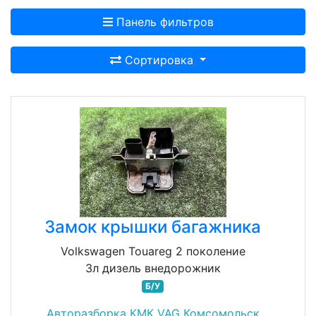
Панель фильтров
Сортировка
Замок крышки багажника
Volkswagen Touareg 2 поколение
3л дизель внедорожник
Б/У
Авторазборка КМК VAG Комсомольск