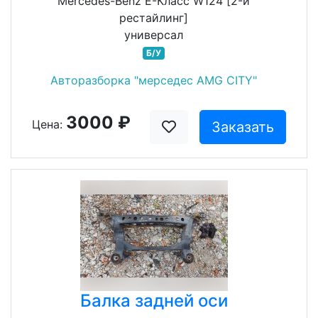
Mercedes-Benz E-Класс W124 [2-й
рестайлинг]
универсал
Б/У
Авторазборка "мерседес AMG CITY"
3000 ₽
Цена:
Заказать
Балка задней оси