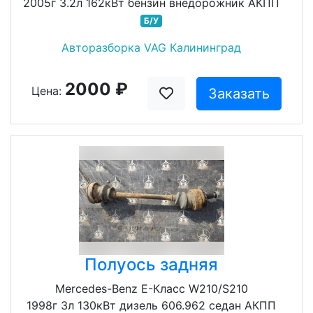
2005г 3.2л 162кВт бензин внедорожник АКПП
Б/У
Авторазборка VAG Калининград
2000 ₽
Цена:
Заказать
Полуось задняя
Mercedes-Benz E-Класс W210/S210
1998г 3л 130кВт дизель 606.962 седан АКПП