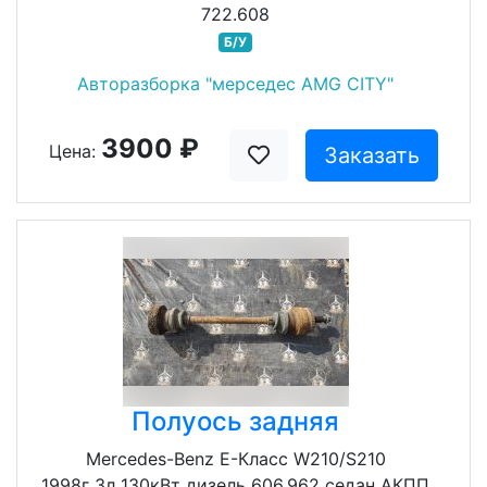
722.608
Б/У
Авторазборка "мерседес AMG CITY"
3900 ₽
Цена:
Заказать
Полуось задняя
Mercedes-Benz E-Класс W210/S210
1998г 3л 130кВт дизель 606.962 седан АКПП