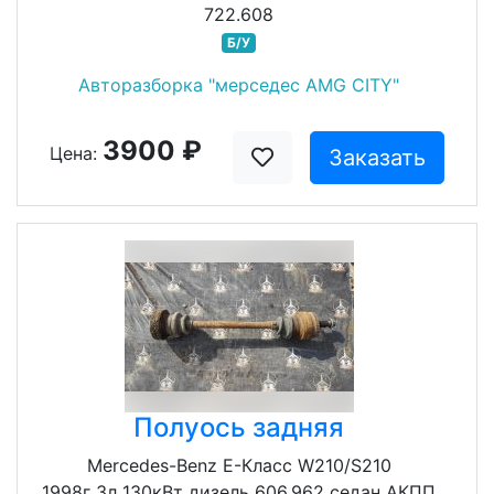
722.608
Б/У
Авторазборка "мерседес AMG CITY"
3900 ₽
Цена:
Заказать
Полуось задняя
Mercedes-Benz E-Класс W210/S210
1998г 3л 130кВт дизель 606.962 седан АКПП