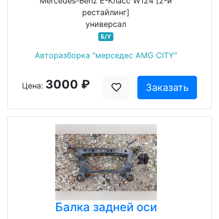
Mercedes-Benz E-Класс W124 [2-й
рестайлинг]
универсал
Б/У
Авторазборка "мерседес AMG CITY"
3000 ₽
Цена:
Заказать
Балка задней оси