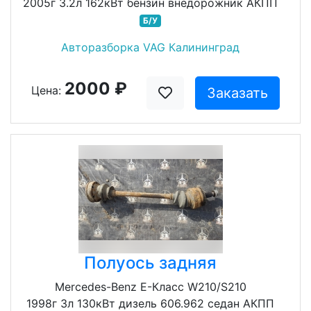
2005г 3.2л 162кВт бензин внедорожник АКПП
Б/У
Авторазборка VAG Калининград
2000 ₽
Цена:
Заказать
Полуось задняя
Mercedes-Benz E-Класс W210/S210
1998г 3л 130кВт дизель 606.962 седан АКПП