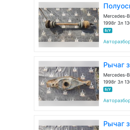
Полуос
Mercedes-B
1998г 3л 1
Б/У
Авторазбор
Рычаг 
Mercedes-B
1998г 3л 1
Б/У
Авторазбор
Рычаг 