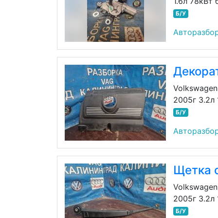
1.6л 78кВт 
Б/У
Авторазбор
Декора
Volkswagen
2005г 3.2л
Б/У
Авторазбор
Щетка 
Volkswagen
2005г 3.2л
Б/У