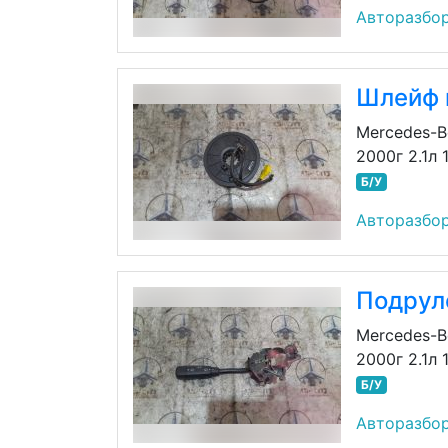
Авторазбор
Шлейф п
Mercedes-B
2000г 2.1л
Б/У
Авторазбор
Подрул
Mercedes-B
2000г 2.1л
Б/У
Авторазбор