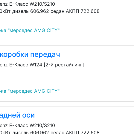
enz E-Класс W210/S210
30кВт дизель 606.962 седан АКПП 722.608
ка "мерседес AMG CITY"
 коробки передач
enz E-Класс W124 [2-й рестайлинг]
ка "мерседес AMG CITY"
адней оси
enz E-Класс W210/S210
30кВт дизель 606.962 седан АКПП 722.608