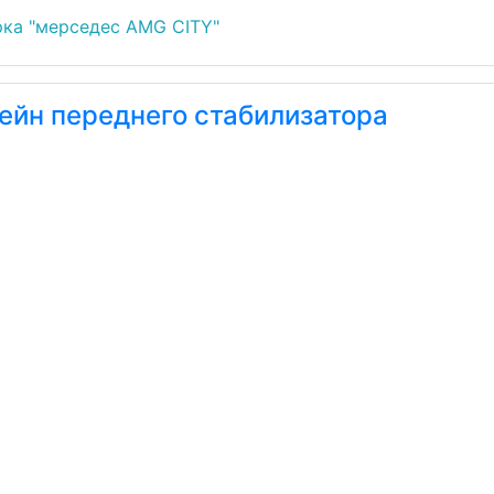
ка "мерседес AMG CITY"
ейн переднего стабилизатора
enz E-Класс W210/S210
30кВт дизель 606.962 седан АКПП 722.608
ка "мерседес AMG CITY"
ейн переднего стабилизатора
enz E-Класс W210/S210
30кВт дизель 606.962 седан АКПП 722.608
ка "мерседес AMG CITY"