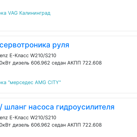
ка VAG Калининград
 сервотроника руля
enz E-Класс W210/S210
30кВт дизель 606.962 седан АКПП 722.608
ка "мерседес AMG CITY"
/ шланг насоса гидроусилителя
enz E-Класс W210/S210
30кВт дизель 606.962 седан АКПП 722.608