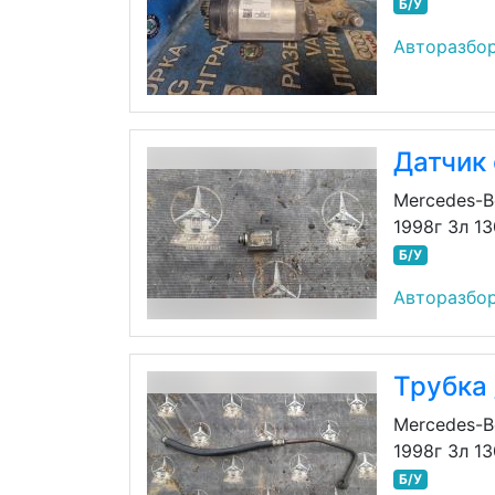
Б/У
Авторазбор
Датчик
Mercedes-B
1998г 3л 1
Б/У
Авторазбор
Трубка 
Mercedes-B
1998г 3л 1
Б/У