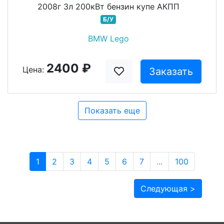
2008г 3л 200кВт бензин купе АКПП
Б/У
BMW Lego
2400 ₽
Цена:
Заказать
Показать еще
1
2
3
4
5
6
7
...
100
Следующая >