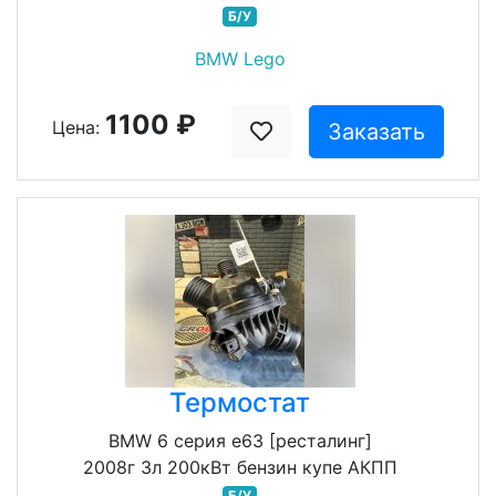
Б/У
BMW Lego
1100 ₽
Цена:
Заказать
Термостат
BMW 6 серия e63 [ресталинг]
2008г 3л 200кВт бензин купе АКПП
Б/У