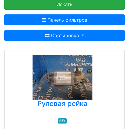
Искать
Панель фильтров
Сортировка
Рулевая рейка
Б/У