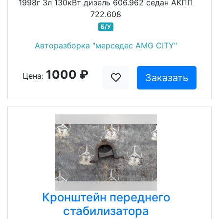
1998г 3л 130кВт дизель 606.962 седан АКПП
722.608
Б/У
Авторазборка "мерседес AMG CITY"
1000 ₽
Цена:
Заказать
Кронштейн переднего
стабилизатора