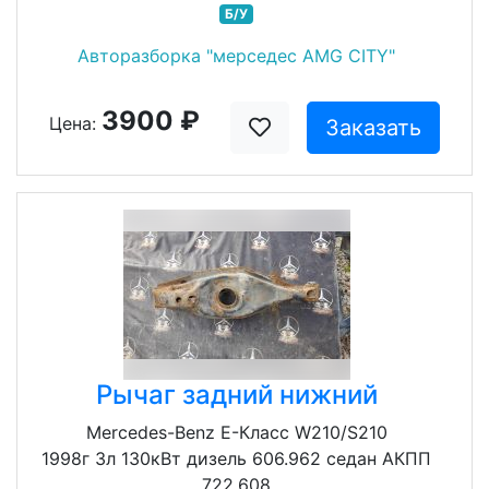
Б/У
Авторазборка "мерседес AMG CITY"
3900 ₽
Цена:
Заказать
Рычаг задний нижний
Mercedes-Benz E-Класс W210/S210
1998г 3л 130кВт дизель 606.962 седан АКПП
722.608