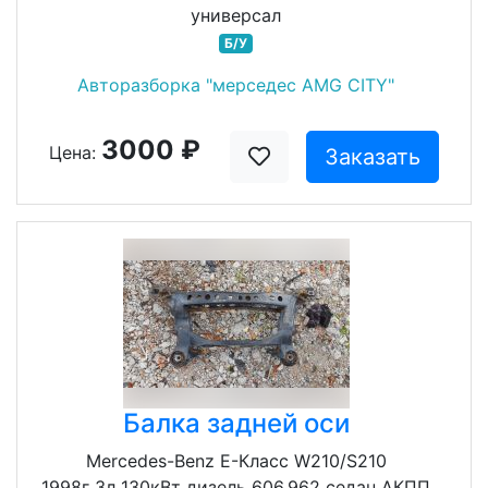
универсал
Б/У
Авторазборка "мерседес AMG CITY"
3000 ₽
Цена:
Заказать
Балка задней оси
Mercedes-Benz E-Класс W210/S210
1998г 3л 130кВт дизель 606.962 седан АКПП