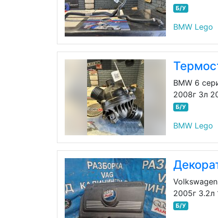
Б/У
BMW Lego
Термос
BMW 6 сери
2008г 3л 2
Б/У
BMW Lego
Декора
Volkswagen
2005г 3.2л
Б/У