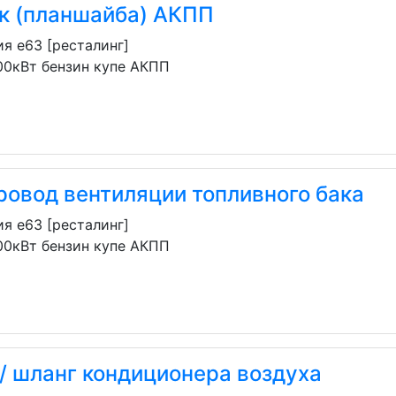
к (планшайба) АКПП
я e63 [ресталинг]
00кВт бензин купе АКПП
ровод вентиляции топливного бака
я e63 [ресталинг]
00кВт бензин купе АКПП
/ шланг кондиционера воздуха