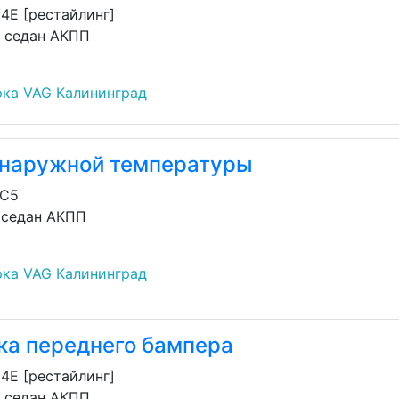
/4E [рестайлинг]
н седан АКПП
ка VAG Калининград
 наружной температуры
/C5
н седан АКПП
ка VAG Калининград
ка переднего бампера
/4E [рестайлинг]
н седан АКПП