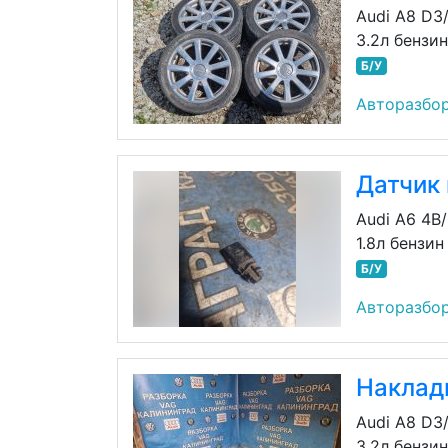
Audi A8 D3
3.2л бензи
Б/У
Авторазбор
Датчик
Audi A6 4B
1.8л бензи
Б/У
Авторазбор
Наклад
Audi A8 D3
3.2л бензи