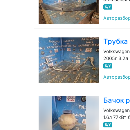
Б/У
Авторазбор
Трубка 
Volkswagen
2005г 3.2л
Б/У
Авторазбор
Бачок 
Volkswagen
1.6л 77кВт 
Б/У