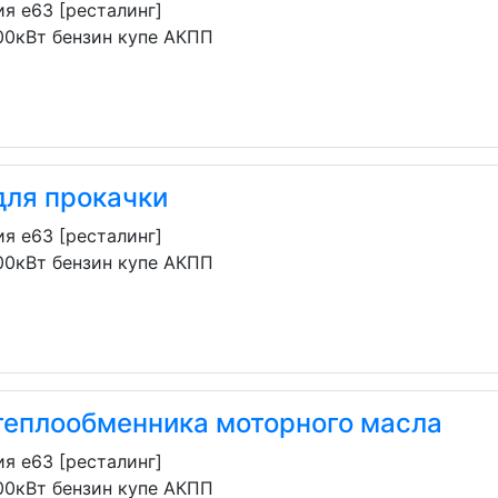
я e63 [ресталинг]
00кВт бензин купе АКПП
для прокачки
я e63 [ресталинг]
00кВт бензин купе АКПП
теплообменника моторного масла
я e63 [ресталинг]
00кВт бензин купе АКПП