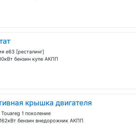
тат
я e63 [ресталинг]
00кВт бензин купе АКПП
тивная крышка двигателя
 Touareg 1 поколение
 162кВт бензин внедорожник АКПП