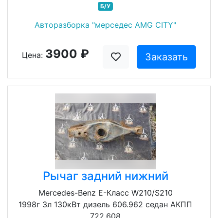
Б/У
Авторазборка "мерседес AMG CITY"
3900 ₽
Цена:
Заказать
Рычаг задний нижний
Mercedes-Benz E-Класс W210/S210
1998г 3л 130кВт дизель 606.962 седан АКПП
722.608