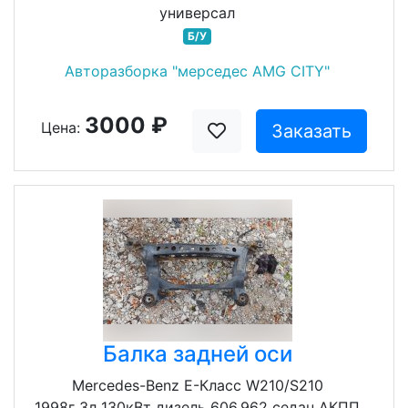
универсал
Б/У
Авторазборка "мерседес AMG CITY"
3000 ₽
Цена:
Заказать
Балка задней оси
Mercedes-Benz E-Класс W210/S210
1998г 3л 130кВт дизель 606.962 седан АКПП